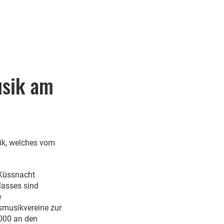
usik am
ik, welches vom
 Küssnacht
lasses sind
e
smusikvereine zur
000 an den